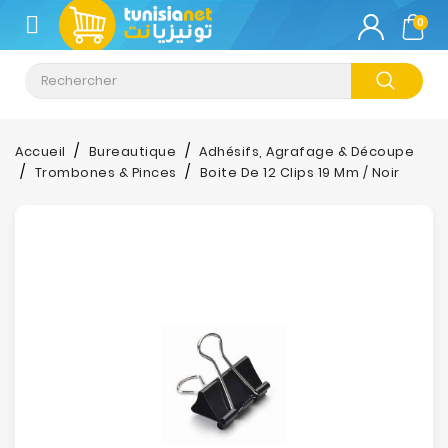
CATÉGORIE
0
Climatisation
Informatique
Accueil
Bureautique
Adhésifs, Agrafage & Découpe
Trombones & Pinces
Boite De 12 Clips 19 Mm / Noir
Téléphonie
&
Tablette
Impression
Stockage
TV-
Son-
Photos