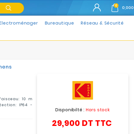
0
0,000
Electroménager
Bureautique
Réseau & Sécurité
umens
faisceau: 10 m
tection: IP64 -
Disponibilté :
Hors stock
29,900 DT
TTC