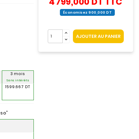
4 799,000 DT
TTC
Économisez 900,000 DT
AJOUTER AU PANIER
3 mois
Sans intérêts
1599.667 DT
nso
"