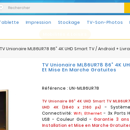
Tablette
Impression
Stockage
TV-Son-Photos
Mobilités & Loisirs
TV Unionaire ML86UR78 86" 4K UHD Smart TV / Android + Livrai
TV Unionaire ML86UR78 86" 4K UHD
Et Mise En Marche Gratuites
Référence :
UN-ML86UR78
TV Unionaire 86" 4K UHD Smart TV ML86UR
- Systè
UHD 4K (3840 x 2160 px)
Connectivité:
- 3x Ports H
Wifi, Ethernet
USB - Couleur Gold -
Garantie 3 ans
Installation et Mise en Marche Gratuite