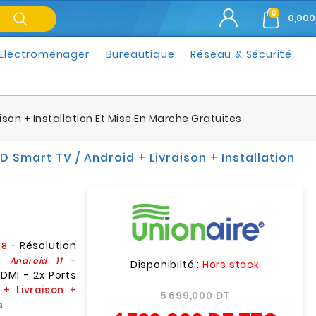
0
0,000
Electroménager
Bureautique
Réseau & Sécurité
son + Installation Et Mise En Marche Gratuites
 Smart TV / Android + Livraison + Installation
- Résolution
78
me
-
Android 11
Disponibilté :
Hors stock
DMI - 2x Ports
 + Livraison +
5 699,000 DT
s