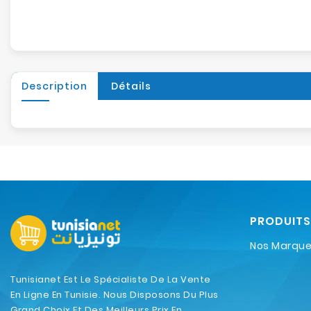
Description
Détails
PRODUITS
Nos Marqu
Tunisianet Est Le Spécialiste De La Vente
En Ligne En Tunisie. Nous Disposons Du Plus
Grand Choix Et Des Meilleurs Prix En