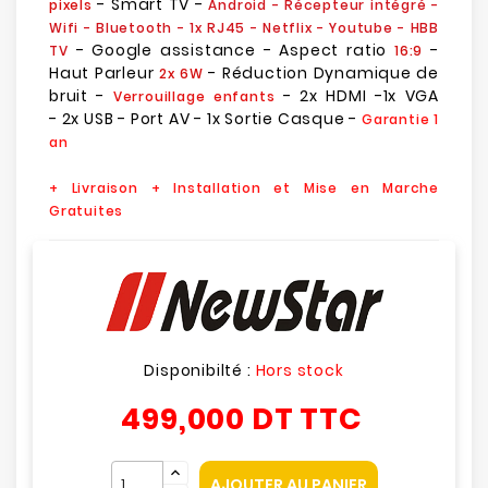
- Smart TV -
pixels
Android - Récepteur intégré -
Wifi - Bluetooth - 1x RJ45 - Netflix - Youtube - HBB
- Google assistance - Aspect ratio
-
TV
16:9
Haut Parleur
- Réduction Dynamique de
2x 6W
bruit -
- 2x HDMI -1x VGA
Verrouillage enfants
- 2x USB - Port AV - 1x Sortie Casque -
Garantie 1
an
+ Livraison + Installation et Mise en Marche
Gratuites
Disponibilté :
Hors stock
499,000 DT
TTC
AJOUTER AU PANIER