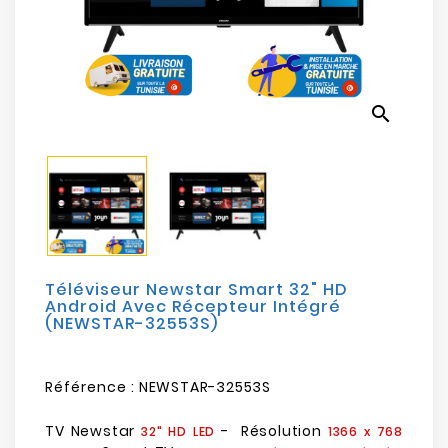
Electroménager
Bureautique
search
Réseau
&
Sécurité
Mobilités
&
Loisirs
Téléviseur Newstar Smart 32" HD
Android Avec Récepteur Intégré
(NEWSTAR-32553S)
Référence :
NEWSTAR-32553S
TV Newstar
- Résolution
32" HD LED
1366 x 768