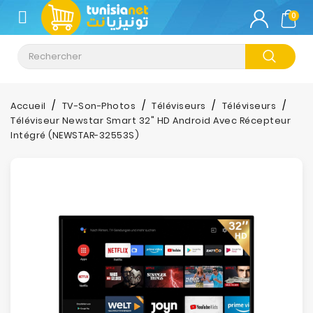
CATÉGORIE
0
Climatisation
Informatique
Accueil
TV-Son-Photos
Téléviseurs
Téléviseurs
Téléviseur Newstar Smart 32" HD Android Avec Récepteur
Téléphonie
Intégré (NEWSTAR-32553S)
&
Tablette
Impression
Stockage
TV-
Son-
Photos