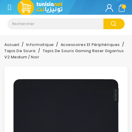
CATÉGORIE
0
Climatisation
Informatique
Accueil
Informatique
Accessoires Et Périphériques
Tapis De Souris
Tapis De Souris Gaming Razer Gigantus
Téléphonie
V2 Medium / Noir
&
Tablette
Impression
Stockage
TV-
Son-
Photos