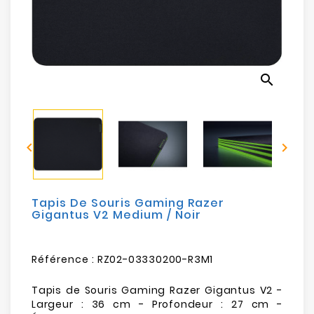
Electroménager
Bureautique
search
Réseau
&
Sécurité


Mobilités
&
Loisirs
Tapis De Souris Gaming Razer
Gigantus V2 Medium / Noir
Référence :
RZ02-03330200-R3M1
Tapis de Souris Gaming Razer Gigantus V2 -
Largeur : 36 cm - Profondeur : 27 cm -