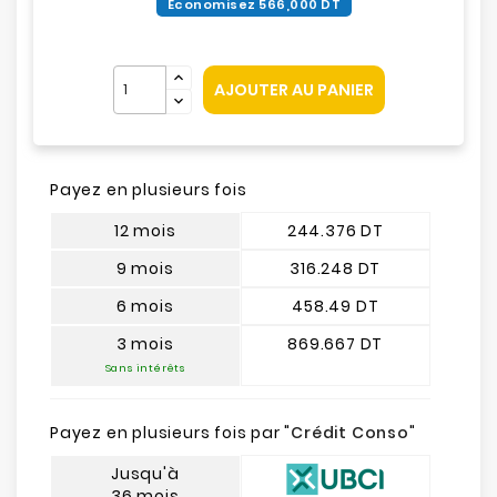
Économisez 566,000 DT
AJOUTER AU PANIER
Payez en plusieurs fois
12 mois
244.376 DT
9 mois
316.248 DT
6 mois
458.49 DT
3 mois
869.667 DT
Sans intérêts
Payez en plusieurs fois par "
Crédit Conso
"
Jusqu'à
36 mois