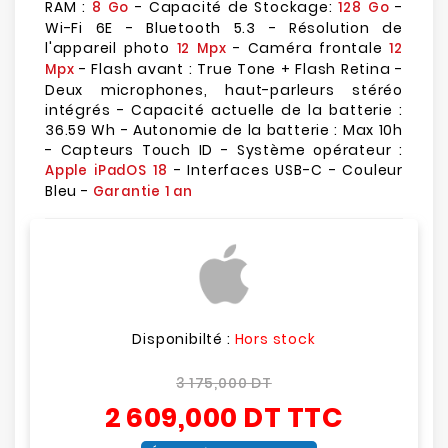
RAM :
- Capacité de Stockage:
-
8 Go
128 Go
Wi-Fi 6E - Bluetooth 5.3 - Résolution de
l'appareil photo
- Caméra frontale
12 Mpx
12
- Flash avant : True Tone + Flash Retina -
Mpx
Deux microphones, haut-parleurs stéréo
intégrés - Capacité actuelle de la batterie :
36.59 Wh - Autonomie de la batterie : Max 10h
- Capteurs Touch ID - Système opérateur :
- Interfaces USB-C - Couleur
Apple iPadOS 18
Bleu -
Garantie 1 an
Disponibilté :
Hors stock
3 175,000 DT
2 609,000 DT
TTC