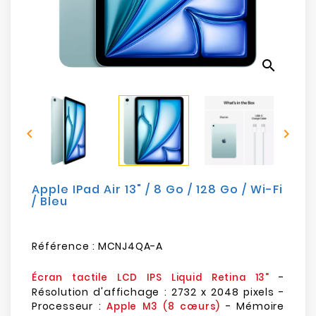
Electroménager
Bureautique
search
Réseau
&
Sécurité


Mobilités
&
Loisirs
Apple IPad Air 13" / 8 Go / 128 Go / Wi-Fi
/ Bleu
Référence :
MCNJ4QA-A
-
Écran tactile LCD IPS Liquid Retina 13"
Résolution d'affichage : 2732 x 2048 pixels -
Processeur :
- Mémoire
Apple M3 (8 cœurs)