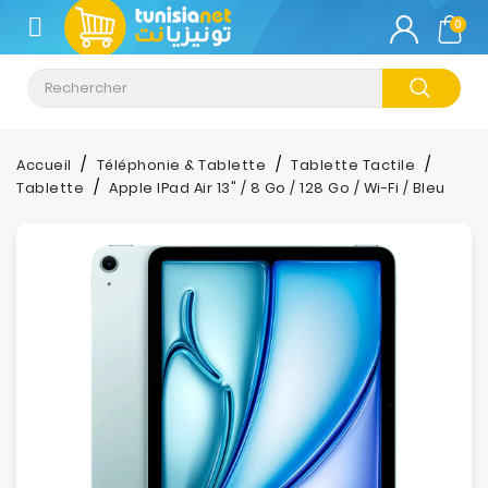
CATÉGORIE
0
Climatisation
Informatique
Accueil
Téléphonie & Tablette
Tablette Tactile
Tablette
Apple IPad Air 13" / 8 Go / 128 Go / Wi-Fi / Bleu
Téléphonie
&
Tablette
Impression
Stockage
TV-
Son-
Photos