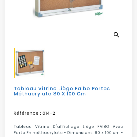
Electroménager
Bureautique
search
Réseau
&
Sécurité
Mobilités
&
Loisirs
Tableau Vitrine Liège Faibo Portes
Méthacrylate 80 X 100 Cm
Référence :
614-2
Tableau Vitrine D'affichage Liège FAIBO Avec
Porte En méthacrylate - Dimensions: 80 x 100 cm -