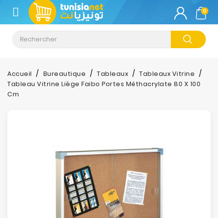
CATÉGORIE
0
Climatisation
Informatique
Accueil
Bureautique
Tableaux
Tableaux Vitrine
Tableau Vitrine Liège Faibo Portes Méthacrylate 80 X 100
Téléphonie
Cm
&
Tablette
Impression
Stockage
TV-
Son-
Photos