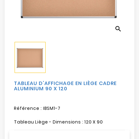
Electroménager
Bureautique
search
Réseau
&
Sécurité
Mobilités
&
Loisirs
TABLEAU D'AFFICHAGE EN LIÈGE CADRE
ALUMINIUM 90 X 120
Référence :
IBSM1-7
Tableau Liège - Dimensions : 120 X 90