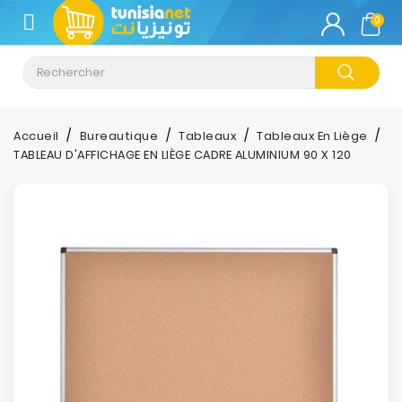
CATÉGORIE
0
Climatisation
Informatique
Accueil
Bureautique
Tableaux
Tableaux En Liège
TABLEAU D'AFFICHAGE EN LIÈGE CADRE ALUMINIUM 90 X 120
Téléphonie
&
Tablette
Impression
Stockage
TV-
Son-
Photos