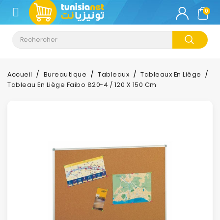
CATÉGORIE
0
Climatisation
Informatique
Accueil
Bureautique
Tableaux
Tableaux En Liège
Tableau En Liège Faibo 820-4 / 120 X 150 Cm
Téléphonie
&
Tablette
Impression
Stockage
TV-
Son-
Photos