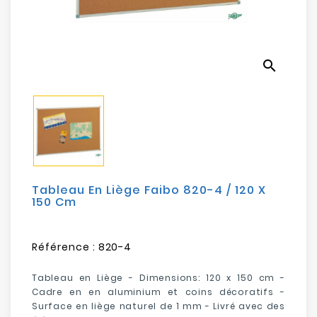
Electroménager
Bureautique
search
Réseau
&
Sécurité
Mobilités
&
Loisirs
Tableau En Liège Faibo 820-4 / 120 X
150 Cm
Référence :
820-4
Tableau en Liège - Dimensions: 120 x 150 cm -
Cadre en en aluminium et coins décoratifs -
Surface en liège naturel de 1 mm - Livré avec des