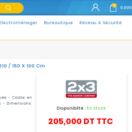
0
0,000
Electroménager
Bureautique
Réseau & Sécurité
10 / 150 X 100 Cm
uée
-
Cadre en
s
-
Dimensions:
Disponibilté :
En stock
205,000 DT
TTC