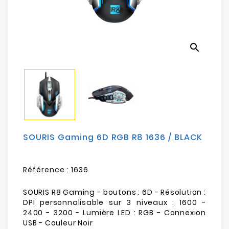
Electroménager
Bureautique
search
Réseau
&
Sécurité
Mobilités
&
Loisirs
SOURIS Gaming 6D RGB R8 1636 / BLACK
Référence :
1636
SOURIS R8 Gaming - boutons : 6D - Résolution :
DPI personnalisable sur 3 niveaux : 1600 -
2400 - 3200 - Lumière LED : RGB - Connexion
USB - Couleur Noir