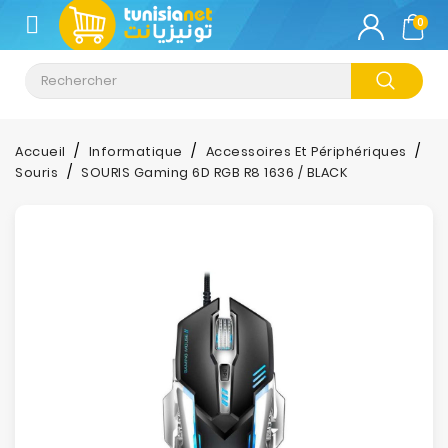
CATÉGORIE
0
Climatisation
Informatique
Accueil
Informatique
Accessoires Et Périphériques
Souris
SOURIS Gaming 6D RGB R8 1636 / BLACK
Téléphonie
&
Tablette
Impression
Stockage
TV-
Son-
Photos