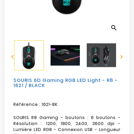
Electroménager
Bureautique
search
Réseau
&
Sécurité


Mobilités
&
Loisirs
SOURIS 6D Gaming RGB LED Light - R8 -
1621 / BLACK
Référence :
1621-BK
SOURIS R8 Gaming - boutons : 6 boutons -
Résolution : 1200, 1800, 2400, 3600 dpi -
Lumière LED RGB - Connexion USB - Longueur