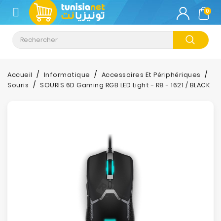
CATÉGORIE
0
Climatisation
Informatique
Accueil
Informatique
Accessoires Et Périphériques
Souris
SOURIS 6D Gaming RGB LED Light - R8 - 1621 / BLACK
Téléphonie
&
Tablette
Impression
Stockage
TV-
Son-
Photos