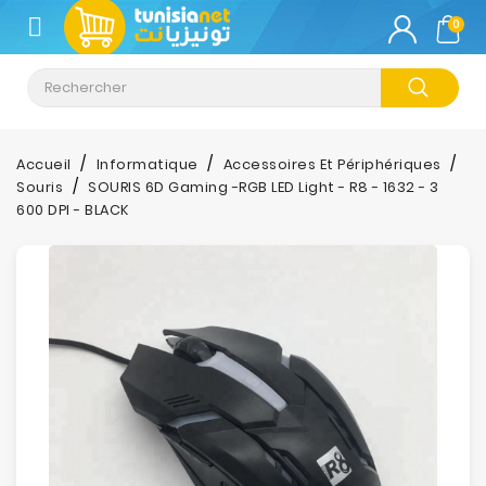
CATÉGORIE
0
Climatisation
Informatique
Accueil
Informatique
Accessoires Et Périphériques
Souris
SOURIS 6D Gaming -RGB LED Light - R8 - 1632 - 3
Téléphonie
600 DPI - BLACK
&
Tablette
Impression
Stockage
TV-
Son-
Photos