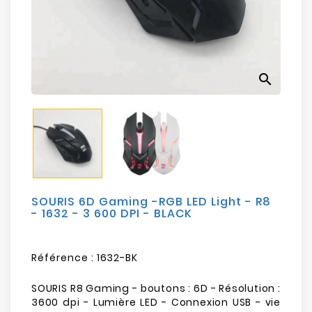
Electroménager
Bureautique
search
Réseau
&
Sécurité
Mobilités
&
Loisirs
SOURIS 6D Gaming -RGB LED Light - R8
- 1632 - 3 600 DPI - BLACK
Référence :
1632-BK
SOURIS R8 Gaming - boutons : 6D - Résolution :
3600 dpi - Lumière LED - Connexion USB - vie