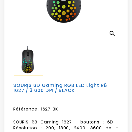
Electroménager
Bureautique
search
Réseau
&
Sécurité
Mobilités
&
Loisirs
SOURIS 6D Gaming RGB LED Light R8
1627 / 3 600 DPI / BLACK
Référence :
1627-BK
SOURIS R8 Gaming 1627 - boutons : 6D -
Résolution : 200, 1800, 2400, 3600 dpi -