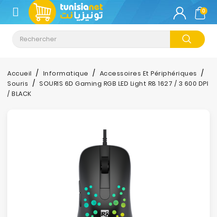
CATÉGORIE
0
Climatisation
Informatique
Accueil
Informatique
Accessoires Et Périphériques
Souris
SOURIS 6D Gaming RGB LED Light R8 1627 / 3 600 DPI
Téléphonie
/ BLACK
&
Tablette
Impression
Stockage
TV-
Son-
Photos