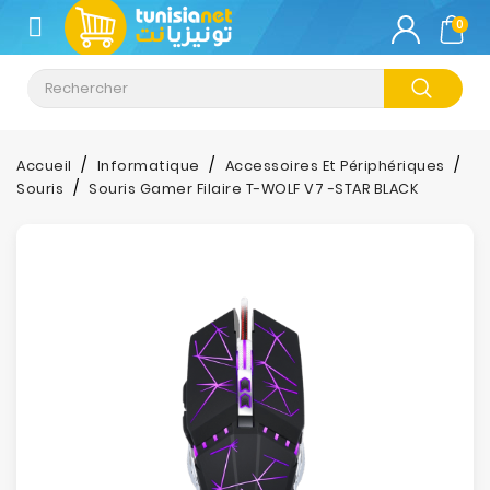
CATÉGORIE
0
Climatisation
Informatique
Accueil
Informatique
Accessoires Et Périphériques
Souris
Souris Gamer Filaire T-WOLF V7 -STAR BLACK
Téléphonie
&
Tablette
Impression
Stockage
TV-
Son-
Photos