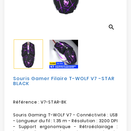
Electroménager
Bureautique
search
Réseau
&
Sécurité
Mobilités
&
Loisirs
Souris Gamer Filaire T-WOLF V7 -STAR
BLACK
Référence :
V7-STAR-BK
Souris Gaming T-WOLF V7 - Connéctivité : USB
- Longueur du fil : 1.35 m - Résolution : 3200 DPI
- Support ergonomique - Rétroéclairage :