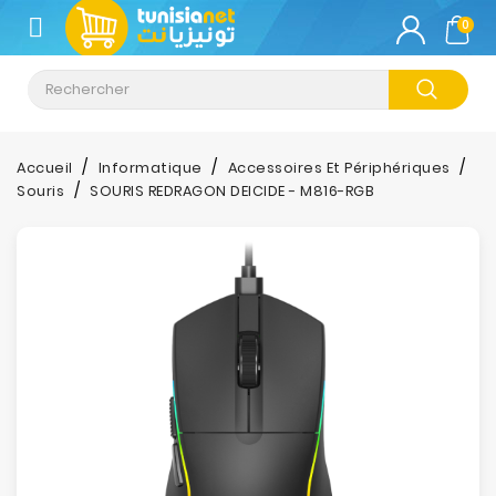
CATÉGORIE
0
Climatisation
Informatique
Accueil
Informatique
Accessoires Et Périphériques
Souris
SOURIS REDRAGON DEICIDE - M816-RGB
Téléphonie
&
Tablette
Impression
Stockage
TV-
Son-
Photos