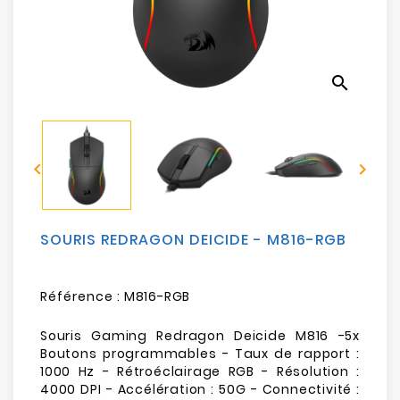
Electroménager
Bureautique
search
Réseau
&
Sécurité


Mobilités
&
Loisirs
SOURIS REDRAGON DEICIDE - M816-RGB
Référence :
M816-RGB
Souris Gaming Redragon Deicide M816 -5x
Boutons programmables - Taux de rapport :
1000 Hz - Rétroéclairage RGB - Résolution :
4000 DPI - Accélération : 50G - Connectivité :