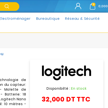
0
0,000
Electroménager
Bureautique
Réseau & Sécurité
eu
echnologie de
ion du capteur:
Disponibilté :
En stock
- Molette de
- Batterie: 18
32,000 DT
TTC
 Logitech Nano
l: 10 mètres -