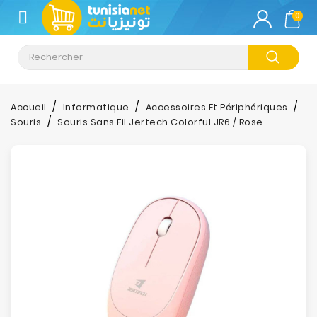
CATÉGORIE
0
Climatisation
Informatique
Accueil
Informatique
Accessoires Et Périphériques
Souris
Souris Sans Fil Jertech Colorful JR6 / Rose
Téléphonie
&
Tablette
Impression
Stockage
TV-
Son-
Photos