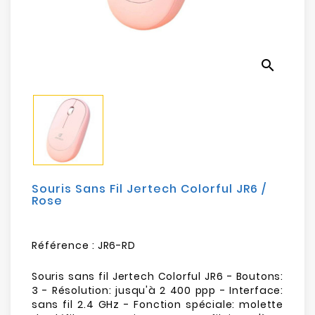
Electroménager
Bureautique
search
Réseau
&
Sécurité
Mobilités
&
Loisirs
Souris Sans Fil Jertech Colorful JR6 /
Rose
Référence :
JR6-RD
Souris sans fil Jertech Colorful JR6 - Boutons:
3 - Résolution: jusqu'à 2 400 ppp - Interface:
sans fil 2.4 GHz - Fonction spéciale: molette