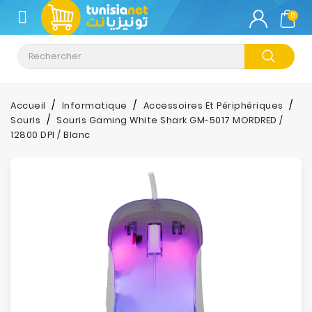
CATÉGORIE
0
Climatisation
Informatique
Accueil
Informatique
Accessoires Et Périphériques
Souris
Souris Gaming White Shark GM-5017 MORDRED /
Téléphonie
12800 DPI / Blanc
&
Tablette
Impression
Stockage
TV-
Son-
Photos