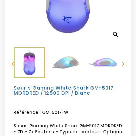
Electroménager
Bureautique
search
Réseau
&
Sécurité


Mobilités
&
Loisirs
Souris Gaming White Shark GM-5017
MORDRED / 12800 DPI / Blanc
Référence :
GM-5017-W
Souris Gaming White Shark GM-5017 MORDRED
- 7D - 7x Boutons - Type de capteur : Optique