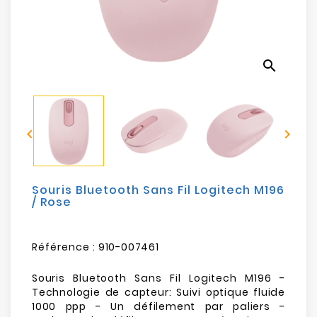
Electroménager
Bureautique
search
Réseau
&
Sécurité


Mobilités
&
Loisirs
Souris Bluetooth Sans Fil Logitech M196
/ Rose
Référence :
910-007461
Souris Bluetooth Sans Fil Logitech M196 -
Technologie de capteur: Suivi optique fluide
1000 ppp - Un défilement par paliers -