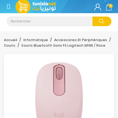
CATÉGORIE
0
Climatisation
Informatique
Accueil
Informatique
Accessoires Et Périphériques
Souris
Souris Bluetooth Sans Fil Logitech M196 / Rose
Téléphonie
&
Tablette
Impression
Stockage
TV-
Son-
Photos