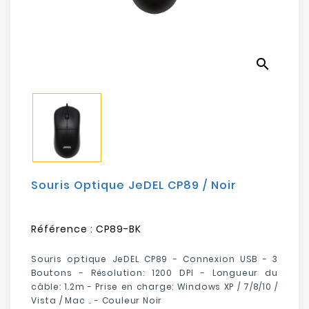
Electroménager
Bureautique
search
Réseau
&
Sécurité
Mobilités
&
Loisirs
Souris Optique JeDEL CP89 / Noir
Référence :
CP89-BK
Souris optique JeDEL CP89 - Connexion USB - 3
Boutons - R
ésolution: 1200
DPI
- Longueur du
câble: 1.2m - Pr
ise en charge:
Windows XP / 7/8/10 /
Vista / Mac ..
-
Couleur Noir