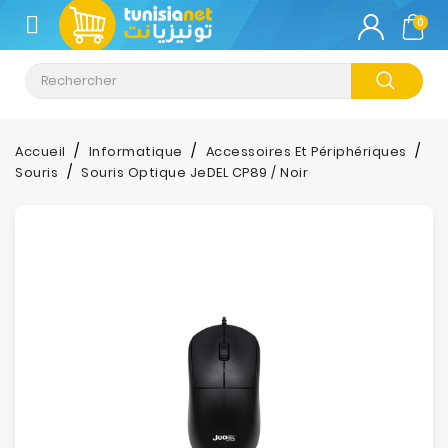
CATÉGORIE
0
Climatisation
Informatique
Accueil
Informatique
Accessoires Et Périphériques
Souris
Souris Optique JeDEL CP89 / Noir
Téléphonie
&
Tablette
Impression
Stockage
TV-
Son-
Photos