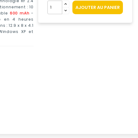
chnologie RF 2.4
tionnement : 10
AJOUTER AU PANIER
eable
600 mAh
-
e en 4 heures
: 12.9 x 8 x 4.1
 Windows XP et