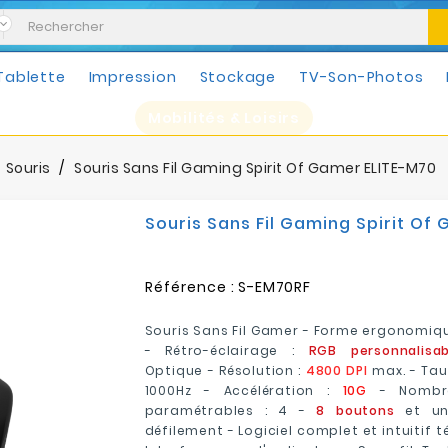
Tablette
Impression
Stockage
TV-Son-Photos
Mobilités & Loisirs
Souris
Souris Sans Fil Gaming Spirit Of Gamer ELITE-M70
Souris Sans Fil Gaming Spirit Of
Référence :
S-EM70RF
Souris Sans Fil Gamer - Forme ergonomiqu
- Rétro-éclairage :
RGB personnalisab
Optique - Résolution :
4800 DPI
max. - Taux
1000Hz - Accélération :
10G
- Nombre
paramétrables : 4 -
8 boutons
et un
défilement - Logiciel complet et intuitif 