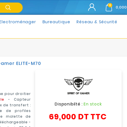
0
0,000
Electroménager
Bureautique
Réseau & Sécurité
 Gamer ELITE-M70
e pour droitier
le
- Capteur
Disponibilté :
En stock
 de transfert :
 de profiles
69,000 DT
TTC
e molette de
téléchargeable -