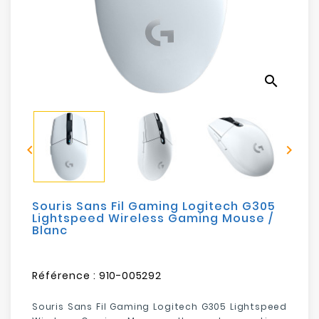
Electroménager
Bureautique
search
Réseau
&
Sécurité


Mobilités
&
Loisirs
Souris Sans Fil Gaming Logitech G305
Lightspeed Wireless Gaming Mouse /
Blanc
Référence :
910-005292
Souris Sans Fil Gaming Logitech G305 Lightspeed