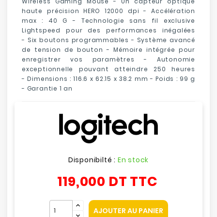
Wireless Gaming Mouse - Un capteur optique
haute précision
HERO 12000 dpi -
Accélération
max :
40 G -
T
echnologie sans fil exclusive
Lightspeed pour des performances inégalées
-
Six boutons programmables - Système avancé
de tension de bouton - Mémoire intégrée pour
enregistrer vos paramètres - Autonomie
exceptionnelle pouvant atteindre
250 heures
-
Dimensions : 116.6 x 62.15 x 38.2 mm - Poids : 99 g
- Garantie 1 an
Disponibilté :
En stock
119,000 DT
TTC
AJOUTER AU PANIER