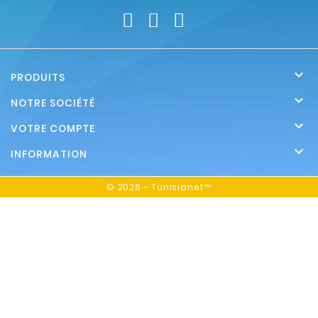

PRODUITS

NOTRE SOCIÉTÉ

VOTRE COMPTE

INFORMATION
© 2026 - Tunisianet™