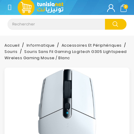
CATÉGORIE
0
Climatisation
Informatique
Accueil
Informatique
Accessoires Et Périphériques
Souris
Souris Sans Fil Gaming Logitech G305 Lightspeed
Téléphonie
Wireless Gaming Mouse / Blanc
&
Tablette
Impression
Stockage
TV-
Son-
Photos