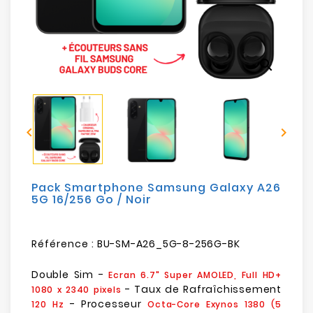
Electroménager
Bureautique
search
Réseau
&
Sécurité


Mobilités
&
Loisirs
Pack Smartphone Samsung Galaxy A26
5G 16/256 Go / Noir
Référence :
BU-SM-A26_5G-8-256G-BK
Double Sim -
Ecran 6.7" Super AMOLED, Full HD+
- Taux de Rafraîchissement
1080 x 2340 pixels
- Processeur
120 Hz
Octa-Core Exynos 1380
(5