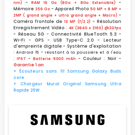
-
-
nm)
RAM 16 Go (8Go + 8Go Extensible)
Mémoire
- Appareil Photo
256 Go
50 MP + 8 MP +
-
2MP (
grand angle
+
ultra grand angle
+ Macro)
Caméra frontale de
- Résolution
13 MP (f/2.2)
Enregistrement Vidéo :
4K (3840 x 2160) @30fps
- Réseau 5G - Connectivité BlueTooth 5.3 -
Wi-Fi - GPS - USB Type-C 2.0 - Lecteur
d'empreinte digitale - Système d'exploitation
:
-
Android 15
résistant à la poussière et à l'eau
-
- Couleur : Noir -
:
IP67
Batterie 5000 mAh
Garantie 1 an
+ Écouteurs sans fil Samsung Galaxy Buds
core
+ Chargeur Mural Original Samsung Ultra
Rapide 25W