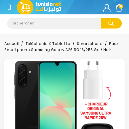
CATÉGORIE
0
Climatisation
Informatique
Accueil
Téléphonie & Tablette
Smartphone
Pack
Smartphone Samsung Galaxy A26 5G 16/256 Go / Noir
Téléphonie
&
Tablette
Impression
Stockage
TV-
Son-
Photos