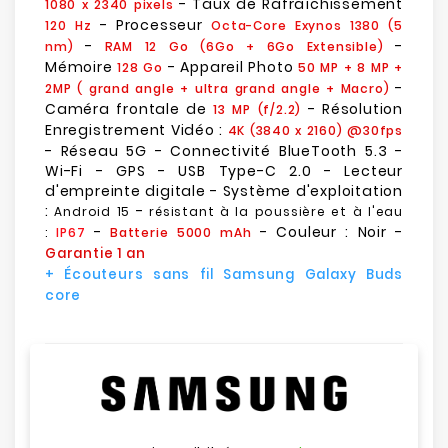
- Taux de Rafraîchissement
1080 x 2340 pixels
- Processeur
120 Hz
Octa-Core Exynos 1380
(5
-
-
nm)
RAM 12 Go (6Go + 6Go Extensible)
Mémoire
- Appareil Photo
128 Go
50 MP + 8 MP +
-
2MP (
grand angle
+
ultra grand angle
+ Macro)
Caméra frontale de
- Résolution
13 MP (f/2.2)
Enregistrement Vidéo :
4K (3840 x 2160) @30fps
- Réseau 5G - Connectivité BlueTooth 5.3 -
Wi-Fi - GPS - USB Type-C 2.0 - Lecteur
d'empreinte digitale - Système d'exploitation
:
-
Android 15
résistant à la poussière et à l'eau
-
- Couleur : Noir -
:
IP67
Batterie 5000 mAh
Garantie 1 an
+ Écouteurs sans fil Samsung Galaxy Buds
core