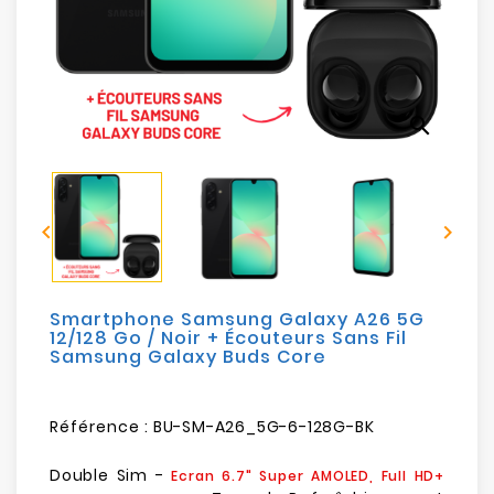
Electroménager
Bureautique
search
Réseau
&
Sécurité


Mobilités
&
Loisirs
Smartphone Samsung Galaxy A26 5G
12/128 Go / Noir + Écouteurs Sans Fil
Samsung Galaxy Buds Core
Référence :
BU-SM-A26_5G-6-128G-BK
Double Sim -
Ecran 6.7" Super AMOLED, Full HD+