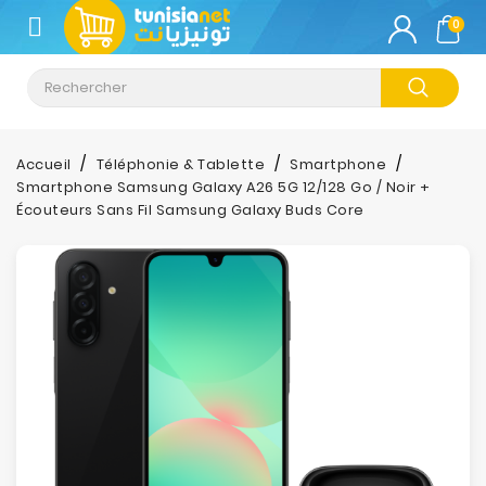
CATÉGORIE
0
Climatisation
Informatique
Accueil
Téléphonie & Tablette
Smartphone
Smartphone Samsung Galaxy A26 5G 12/128 Go / Noir +
Téléphonie
Écouteurs Sans Fil Samsung Galaxy Buds Core
&
Tablette
Impression
Stockage
TV-
Son-
Photos