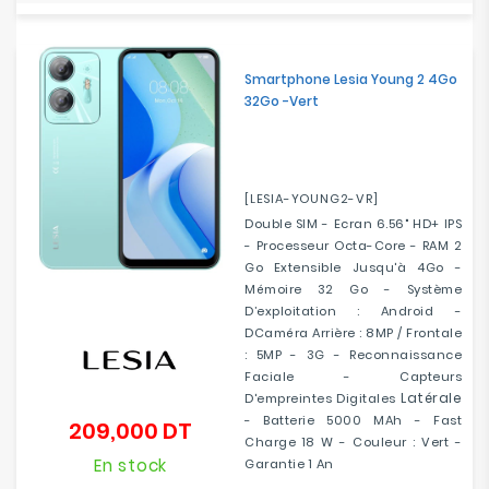
Smartphone Lesia Young 2 4Go
32Go -Vert
[LESIA-YOUNG2-VR]
Double SIM - Ecran 6.56" HD+ IPS
- Processeur Octa-Core - RAM 2
Go Extensible Jusqu'à 4Go -
Mémoire 32 Go - Système
D’exploitation : Android -
DCaméra Arrière : 8MP / Frontale
: 5MP - 3G - Reconnaissance
Faciale - Capteurs
Latérale
D'empreintes Digitales
- Batterie 5000 MAh - Fast
209,000 DT
Prix
Charge 18 W - Couleur : Vert -
En stock
Garantie 1 An