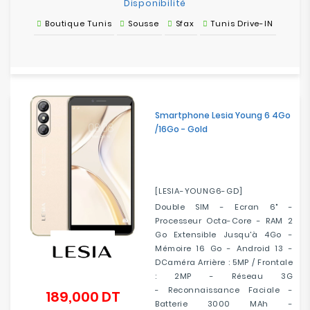
Disponibilité
Boutique Tunis
Sousse
Sfax
Tunis Drive-IN
Smartphone Lesia Young 6 4Go
/16Go - Gold
[LESIA-YOUNG6-GD]
Double SIM - Ecran 6" -
Processeur Octa-Core - RAM 2
Go Extensible Jusqu'à 4Go -
Mémoire 16 Go - Android 13 -
DCaméra Arrière : 5MP / Frontale
: 2MP - Réseau 3G
- Reconnaissance Faciale -
189,000 DT
Prix
Batterie 3000 MAh -