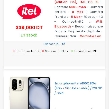
(édition Go), Itel OS 15
-
Batterie
5000 mAh
- Caméra
arrière :
8 Mpx
| Caméra
frontale :
5 Mpx
- Réseau : 4G
- Connectivité :
Wifi,
339,000 DT
Bluetooth
- Reconnaissance
Prix
faciale, Empreinte digitale -
En stock
Couleur : Noir -
Garantie 1 an
Disponibilité
Boutique Tunis
Sousse
Sfax
Tunis Drive-IN
Smartphone Itel A100C 8Go
(3Go + 5Go Extensible ) / 128 GO
/ Gold