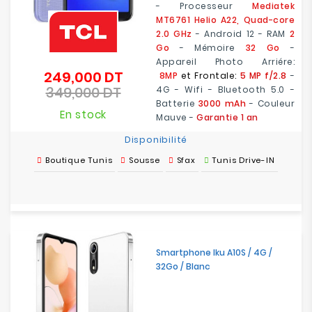
- Processeur
Mediatek
MT6761 Helio A22, Quad-core
2.0 GHz
- Android 12 - RAM
2
Go
- Mémoire
32 Go
-
Appareil Photo Arriére:
249,000 DT
Prix
8MP
et Frontale:
5 MP f/2.8
-
349,000 DT
de
4G - Wifi - Bluetooth 5.0 -
Prix
base
Batterie
3000 mAh
- Couleur
En stock
Mauve -
Garantie 1 an
Disponibilité
Boutique Tunis
Sousse
Sfax
Tunis Drive-IN
Smartphone Iku A10S / 4G /
32Go / Blanc