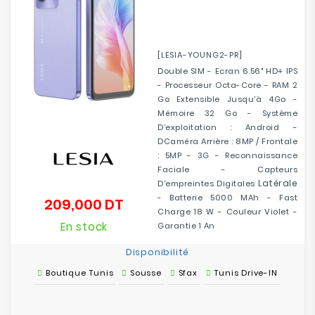
[LESIA-YOUNG2-PR]
Double SIM - Ecran 6.56" HD+ IPS
- Processeur Octa-Core - RAM 2
Go Extensible Jusqu'à 4Go -
Mémoire 32 Go - Système
D’exploitation : Android -
DCaméra Arrière : 8MP / Frontale
: 5MP - 3G - Reconnaissance
Faciale - Capteurs
Latérale
D'empreintes Digitales
- Batterie 5000 MAh - Fast
209,000 DT
Prix
Charge 18 W - Couleur Violet -
En stock
Garantie 1 An
Disponibilité
Boutique Tunis
Sousse
Sfax
Tunis Drive-IN