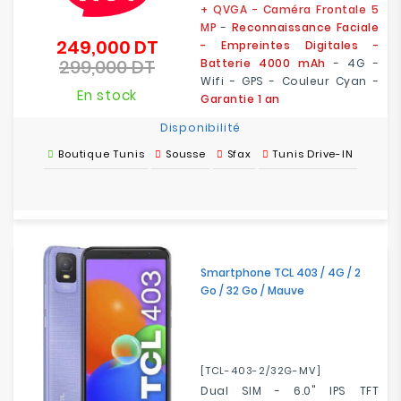
+ QVGA - Caméra Frontale 5
MP
-
Reconnaissance Faciale
249,000 DT
Prix
- Empreintes Digitales -
299,000 DT
de
Batterie 4000 mAh
- 4G -
Prix
base
Wifi - GPS - Couleur Cyan -
En stock
Garantie 1 an
Disponibilité
Boutique Tunis
Sousse
Sfax
Tunis Drive-IN
Smartphone TCL 403 / 4G / 2
Go / 32 Go / Mauve
[TCL-403-2/32G-MV]
Dual SIM - 6.0" IPS TFT