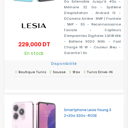
Go Extensible Jusqu'à 4Go -
Mémoire 32 Go - Système
D’exploitation : Android 13 -
DCaméra Arrière : 8MP / Frontale
: 5MP - 3G - Reconnaissance
Faciale - Capteurs
Latérale
D'empreintes Digitales
- Batterie 5000 MAh - Fast
229,000 DT
Prix
Charge 18 W - Couleur Bleu -
En stock
Garantie 1 An
Disponibilité
Boutique Tunis
Sousse
Sfax
Tunis Drive-IN
Smartphone Lesia Young 3
2+2Go 32Go -ROSE