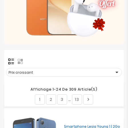
Electroménager
Bureautique
Réseau
&
Sécurité
Mobilités
&

Prix croissant
Loisirs
Affichage 1-24 De 309 Article(s)
1
2
3
13

…
Smartphone Lesia Young 1 | 2Go