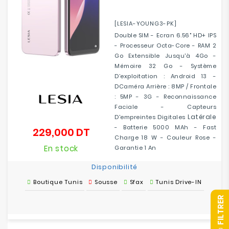
[LESIA-YOUNG3-PK]
Double SIM - Ecran 6.56" HD+ IPS
- Processeur Octa-Core - RAM 2
Go Extensible Jusqu'à 4Go -
Mémoire 32 Go - Système
D’exploitation : Android 13 -
DCaméra Arrière : 8MP / Frontale
: 5MP - 3G - Reconnaissance
Faciale - Capteurs
Latérale
D'empreintes Digitales
- Batterie 5000 MAh - Fast
229,000 DT
Prix
Charge 18 W - Couleur Rose -
En stock
Garantie 1 An
Disponibilité
Boutique Tunis
Sousse
Sfax
Tunis Drive-IN
R
F
I
L
T
R
E