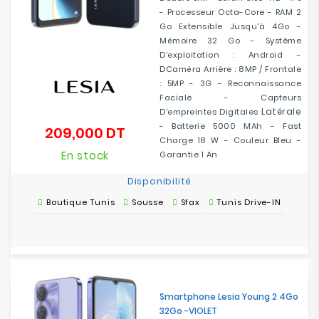
- Processeur Octa-Core - RAM 2
Go Extensible Jusqu'à 4Go -
Mémoire 32 Go - Système
D’exploitation : Android -
DCaméra Arrière : 8MP / Frontale
: 5MP - 3G - Reconnaissance
Faciale - Capteurs
Latérale
D'empreintes Digitales
- Batterie 5000 MAh - Fast
209,000 DT
Prix
Charge 18 W - Couleur Bleu -
En stock
Garantie 1 An
Disponibilité
Boutique Tunis
Sousse
Sfax
Tunis Drive-IN
Smartphone Lesia Young 2 4Go
32Go -VIOLET