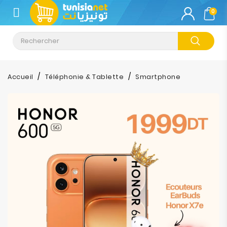
CATÉGORIE
0
Climatisation
Informatique
Accueil
Téléphonie & Tablette
Smartphone
Téléphonie
&
Tablette
Impression
Stockage
TV-
Son-
Photos