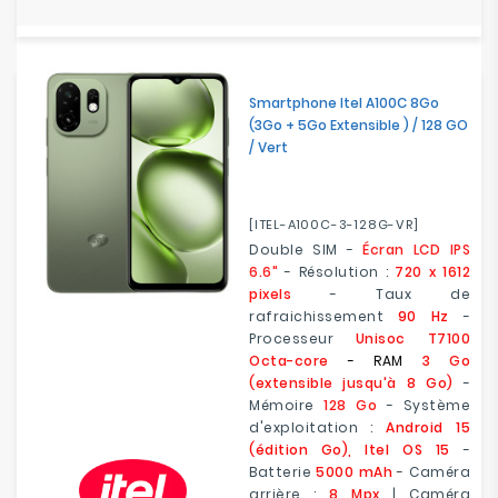
Smartphone Itel A100C 8Go
(3Go + 5Go Extensible ) / 128 GO
/ Vert
[ITEL-A100C-3-128G-VR]
Double SIM -
Écran LCD IPS
6.6"
- Résolution :
720 x 1612
pixels
- Taux de
rafraichissement
90 Hz
-
Processeur
Unisoc T7100
Octa-core
- RAM
3 Go
(extensible jusqu'à 8 Go)
-
Mémoire
128 Go
- Système
d'exploitation :
Android 15
(édition Go), Itel OS 15
-
Batterie
5000 mAh
- Caméra
arrière :
8 Mpx
| Caméra