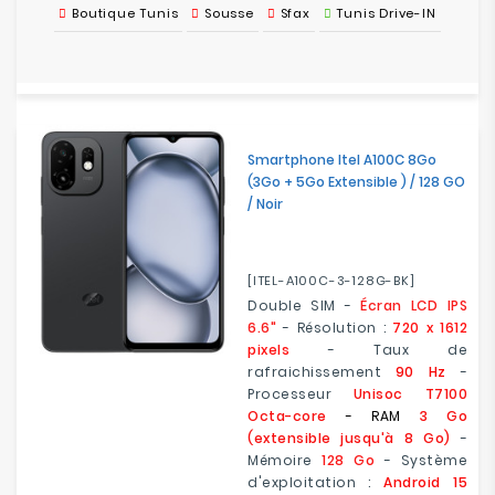
Boutique Tunis
Sousse
Sfax
Tunis Drive-IN
Smartphone Itel A100C 8Go
(3Go + 5Go Extensible ) / 128 GO
/ Noir
[ITEL-A100C-3-128G-BK]
Double SIM -
Écran LCD IPS
6.6"
- Résolution :
720 x 1612
pixels
- Taux de
rafraichissement
90 Hz
-
Processeur
Unisoc T7100
Octa-core
- RAM
3 Go
(extensible jusqu'à 8 Go)
-
Mémoire
128 Go
- Système
d'exploitation :
Android 15