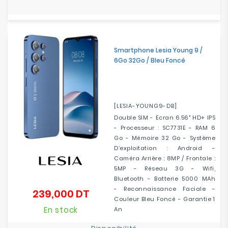
Smartphone Lesia Young 9 /
6Go 32Go / Bleu Foncé
[LESIA-YOUNG9-DB]
Double SIM - Ecran 6.56" HD+ IPS
- Processeur : SC7731E - RAM 6
Go - Mémoire 32 Go - Système
D’exploitation : Android -
Caméra Arrière : 8MP / Frontale :
5MP - Réseau 3G - Wifi,
Bluetooth - Batterie 5000 MAh
- Reconnaissance Faciale -
239,000 DT
Prix
Couleur Bleu Foncé - Garantie 1
En stock
An