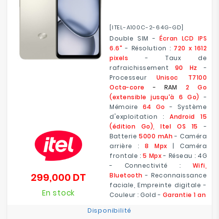
[ITEL-A100C-2-64G-GD]
Double SIM -
Écran LCD IPS
6.6"
- Résolution :
720 x 1612
pixels
- Taux de
rafraichissement
90 Hz
-
Processeur
Unisoc T7100
Octa-core
- RAM
2 Go
(extensible jusqu'à 6 Go)
-
Mémoire
64 Go
- Système
d'exploitation :
Android 15
(édition Go), Itel OS 15
-
Batterie
5000 mAh
- Caméra
arrière :
8 Mpx
| Caméra
frontale :
5 Mpx
- Réseau : 4G
- Connectivité :
Wifi,
299,000 DT
Bluetooth
- Reconnaissance
Prix
faciale, Empreinte digitale -
En stock
Couleur : Gold -
Garantie 1 an
Disponibilité