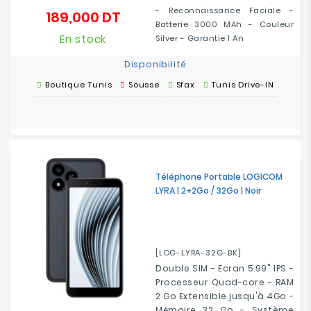
- Reconnaissance Faciale -
189,000 DT
Prix
Batterie 3000 MAh - Couleur
En stock
Silver - Garantie 1 An
Disponibilité
Boutique Tunis
Sousse
Sfax
Tunis Drive-IN
Téléphone Portable LOGICOM
LYRA | 2+2Go / 32Go | Noir
[LOG-LYRA-32G-BK]
Double SIM - Ecran 5.99" IPS -
Processeur Quad-core - RAM
2 Go Extensible jusqu'à 4Go -
Mémoire 32 Go - Système