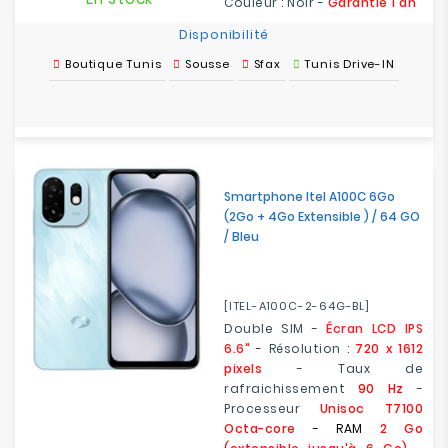
Couleur : Noir -
Garantie 1 an
Disponibilité
Boutique Tunis
Sousse
Sfax
Tunis Drive-IN
Smartphone Itel A100C 6Go
(2Go + 4Go Extensible ) / 64 GO
/ Bleu
[ITEL-A100C-2-64G-BL]
Double SIM -
Écran LCD IPS
6.6"
- Résolution :
720 x 1612
pixels
- Taux de
rafraichissement
90 Hz
-
Processeur
Unisoc T7100
Octa-core
- RAM
2 Go