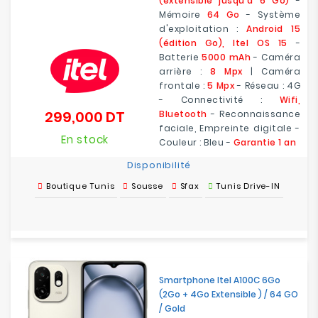
(extensible jusqu'à 6 Go)
-
Mémoire
64 Go
- Système
d'exploitation :
Android 15
(édition Go), Itel OS 15
-
Batterie
5000 mAh
- Caméra
arrière :
8 Mpx
| Caméra
frontale :
5 Mpx
- Réseau : 4G
- Connectivité :
Wifi,
299,000 DT
Bluetooth
- Reconnaissance
Prix
faciale, Empreinte digitale -
En stock
Couleur : Bleu -
Garantie 1 an
Disponibilité
Boutique Tunis
Sousse
Sfax
Tunis Drive-IN
Smartphone Itel A100C 6Go
(2Go + 4Go Extensible ) / 64 GO
/ Gold