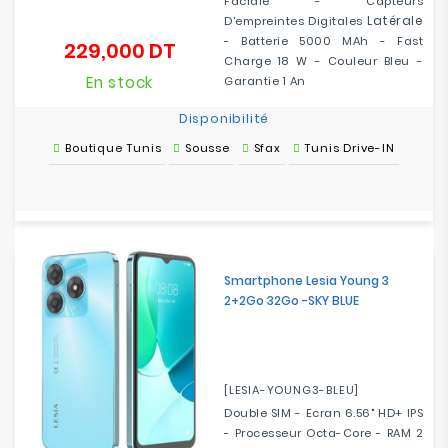
Faciale - Capteurs
Latérale
D'empreintes Digitales
- Batterie 5000 MAh - Fast
229,000 DT
Prix
Charge 18 W - Couleur Bleu -
En stock
Garantie 1 An
Disponibilité
Boutique Tunis
Sousse
Sfax
Tunis Drive-IN
Smartphone Lesia Young 3
2+2Go 32Go -SKY BLUE
[LESIA-YOUNG3-BLEU]
Double SIM - Ecran 6.56" HD+ IPS
- Processeur Octa-Core - RAM 2