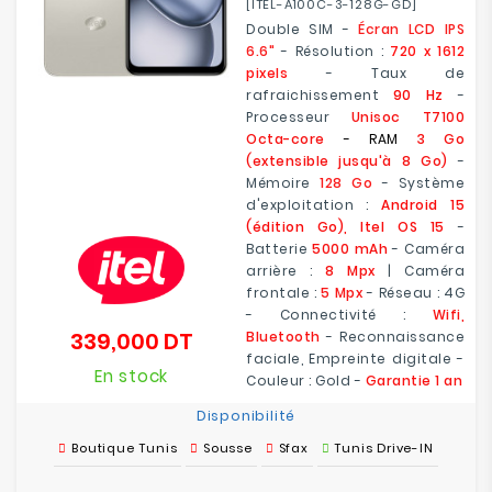
[ITEL-A100C-3-128G-GD]
Double SIM -
Écran LCD IPS
6.6"
- Résolution :
720 x 1612
pixels
- Taux de
rafraichissement
90 Hz
-
Processeur
Unisoc T7100
Octa-core
- RAM
3 Go
(extensible jusqu'à 8 Go)
-
Mémoire
128 Go
- Système
d'exploitation :
Android 15
(édition Go), Itel OS 15
-
Batterie
5000 mAh
- Caméra
arrière :
8 Mpx
| Caméra
frontale :
5 Mpx
- Réseau : 4G
- Connectivité :
Wifi,
339,000 DT
Bluetooth
- Reconnaissance
Prix
faciale, Empreinte digitale -
En stock
Couleur : Gold -
Garantie 1 an
Disponibilité
Boutique Tunis
Sousse
Sfax
Tunis Drive-IN