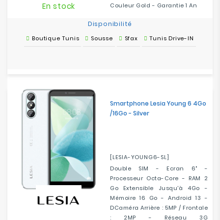
En stock
Couleur Gold - Garantie 1 An
Disponibilité
Boutique Tunis
Sousse
Sfax
Tunis Drive-IN
Smartphone Lesia Young 6 4Go
/16Go - Silver
[LESIA-YOUNG6-SL]
Double SIM - Ecran 6" -
Processeur Octa-Core - RAM 2
Go Extensible Jusqu'à 4Go -
Mémoire 16 Go - Android 13 -
DCaméra Arrière : 5MP / Frontale
: 2MP - Réseau 3G