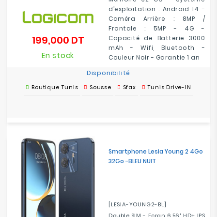
d’exploitation : Android 14 -
Caméra Arrière : 8MP /
Frontale : 5MP - 4G -
199,000 DT
Capacité de Batterie 3000
Prix
mAh - Wifi, Bluetooth -
En stock
Couleur Noir - Garantie 1 an
Disponibilité
Boutique Tunis
Sousse
Sfax
Tunis Drive-IN
Smartphone Lesia Young 2 4Go
32Go -BLEU NUIT
[LESIA-YOUNG2-BL]
Double SIM - Ecran 6.56" HD+ IPS