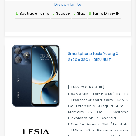
Disponibilité
Boutique Tunis
Sousse
Sfax
Tunis Drive-IN
Smartphone Lesia Young 3
2+2Go 32Go -BLEU NUIT
[LESIA-YOUNG3-BL]
Double SIM - Ecran 6.56" HD+ IPS
- Processeur Octa-Core - RAM 2
Go Extensible Jusqu'à 4Go -
Mémoire 32 Go - Système
D’exploitation : Android 13 -
DCaméra Arrière : 8MP / Frontale
: 5MP - 3G - Reconnaissance