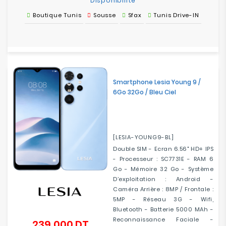
Disponibilité
Boutique Tunis
Sousse
Sfax
Tunis Drive-IN
Smartphone Lesia Young 9 /
6Go 32Go / Bleu Ciel
[LESIA-YOUNG9-BL]
Double SIM - Ecran 6.56" HD+ IPS
- Processeur : SC7731E - RAM 6
Go - Mémoire 32 Go - Système
D’exploitation : Android -
Caméra Arrière : 8MP / Frontale :
5MP - Réseau 3G - Wifi,
Bluetooth - Batterie 5000 MAh -
Reconnaissance Faciale -
239,000 DT
Prix