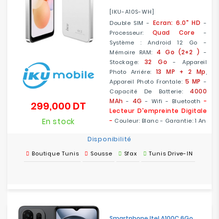
[IKU-A10S-WH]
Ecran: 6.0" HD
Double SIM -
-
Quad Core
Processeur:
-
Système : Android 12 Go -
4 Go (2+2 )
Mémoire RAM:
-
32 Go
Stockage:
- Appareil
13 MP + 2 Mp
Photo Arriére:
,
5 MP
Appareil Photo Frontale:
-
4000
Capacité De Batterie:
MAh
4G
-
-
- Wifi - Bluetooth
299,000 DT
Prix
Lecteur D'empreinte Digitale
En stock
-
Couleur: Blanc - Garantie: 1 An
Disponibilité
Boutique Tunis
Sousse
Sfax
Tunis Drive-IN
Smartphone Itel A100C 6Go