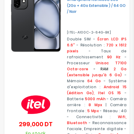
(2Go + 4Go Extensible ) / 64 GO
/ Noir
[ITEL-A100C-2-64G-BK]
Double SIM -
Écran LCD IPS
6.6"
- Résolution :
720 x 1612
pixels
- Taux de
rafraichissement
90 Hz
-
Processeur
Unisoc T7100
Octa-core
- RAM
2 Go
(extensible jusqu'à 6 Go)
-
Mémoire
64 Go
- Système
d'exploitation :
Android 15
(édition Go), Itel OS 15
-
Batterie
5000 mAh
- Caméra
arrière :
8 Mpx
| Caméra
frontale :
5 Mpx
- Réseau : 4G
- Connectivité :
Wifi,
299,000 DT
Bluetooth
- Reconnaissance
Prix
faciale, Empreinte digitale -
En stock