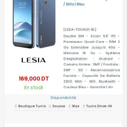
/ 16Go | Bleu
[LESIA-YOUNG1-BL]
Double SIM - Ecran 5.5" IPS -
Processeur Quad-Core - RAM 2
Go Extensible Jusqu'à 4Go -
Mémoire 16 Go - Système
D’exploitation : Android -
Caméra Arrière : 5MP / Frontale :
2MP - 3G - Reconnaissance
Faciale - Capacité De Batterie
169,000 DT
Prix
2500 MAh - Wifi, Bluetooth -
En stock
Couleur Bleu - Garantie 1 An
Disponibilité
Boutique Tunis
Sousse
Sfax
Tunis Drive-IN