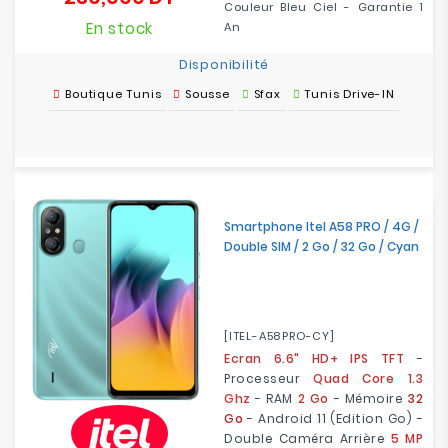
Couleur Bleu Ciel - Garantie 1
En stock
An
Disponibilité
Boutique Tunis
Sousse
Sfax
Tunis Drive-IN
Smartphone Itel A58 PRO / 4G /
Double SIM / 2 Go / 32 Go / Cyan
[ITEL-A58PRO-CY]
Ecran 6.6" HD+ IPS TFT
-
Processeur
Quad Core 1.3
Ghz
- RAM
2 Go
- Mémoire
32
Go
- Android 11 (Edition Go) -
Double Caméra Arrière
5 MP