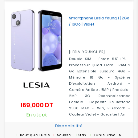
Smartphone Lesia Young 1 | 2Go
/ 16Go | Violet
[LESIA-YOUNG1-PR]
Double SIM - Ecran 5.5" IPS -
Processeur Quad-Core - RAM 2
Go Extensible Jusqu'à 4Go -
Mémoire 16 Go - Système
D’exploitation : Android -
Caméra Arrière : 5MP / Frontale :
2MP - 3G - Reconnaissance
Faciale - Capacité De Batterie
169,000 DT
Prix
2500 MAh - Wifi, Bluetooth -
En stock
Couleur Violet - Garantie 1 An
Disponibilité
Boutique Tunis
Sousse
Sfax
Tunis Drive-IN