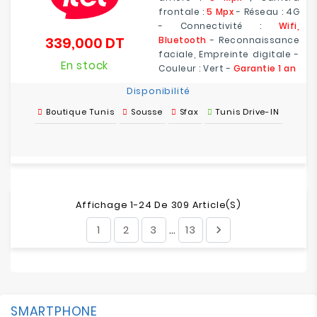
frontale :
5 Mpx
- Réseau : 4G
- Connectivité :
Wifi,
339,000 DT
Bluetooth
- Reconnaissance
Prix
faciale, Empreinte digitale -
En stock
Couleur : Vert -
Garantie 1 an
Disponibilité
Boutique Tunis
Sousse
Sfax
Tunis Drive-IN
Affichage 1-24 De 309 Article(s)
1
2
3
13

…
SMARTPHONE