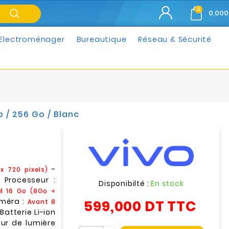
0
0,000
Electroménager
Bureautique
Réseau & Sécurité
 / 256 Go / Blanc
-
x 720 pixels)
 Processeur :
Disponibilté :
En stock
M 16 Go (8Go +
599,000 DT
TTC
méra :
Avant 8
 Batterie Li-ion
ur de lumière