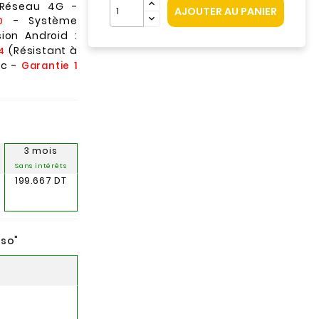
 Réseau 4G -
AJOUTER AU PANIER
- Système
0
ion Android :
(Résistant à
4
nc -
Garantie 1
3 mois
Sans intérêts
199.667 DT
nso
"