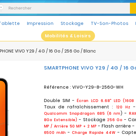
Tablette
Impression
Stockage
TV-Son-Photos
Mobilités & Loisirs
HONE VIVO Y29 / 4G / 16 Go / 256 Go / Blanc
SMARTPHONE VIVO Y29 / 4G / 16 Go
Référence :
VIVO-Y29-8-256G-WH
Double SIM -
Écran LCD 6.68" LED (1608 
Taux de rafraîchissement :
-
120 Hz
) -
Qualcomm Snapdragon 685 (6 nm
RA
- Stockage
- Ca
8Go Extensible)
256 Go
- Flash arrière -
MP / Arrière 50 MP + 2 MP
-
- Capte
6500 mAh
Charge Rapide 44W