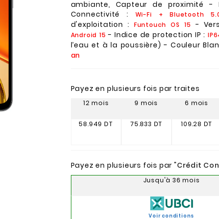
ambiante, Capteur de proximité -
Connectivité :
Wi-Fi + Bluetooth 5.
d'exploitation :
- Vers
Funtouch OS 15
- Indice de protection IP :
Android 15
IP6
l’eau et à la poussière) - Couleur Bla
an
Payez en plusieurs fois par traites
12 mois
9 mois
6 mois
58.949 DT
75.833 DT
109.28 DT
Payez en plusieurs fois par "
Crédit Co
Jusqu'à 36 mois
Voir conditions