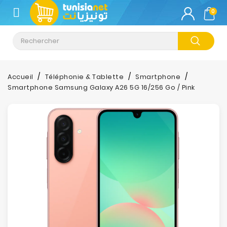
CATÉGORIE
0
Climatisation
Informatique
Accueil
Téléphonie & Tablette
Smartphone
Smartphone Samsung Galaxy A26 5G 16/256 Go / Pink
Téléphonie
&
Tablette
Impression
Stockage
TV-
Son-
Photos