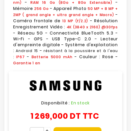
-
-
nm)
RAM 16 Go (8Go + 8Go Extensible)
Mémoire
- Appareil Photo
256 Go
50 MP + 8 MP +
-
2MP (
grand angle
+
ultra grand angle
+ Macro)
Caméra frontale de
- Résolution
13 MP (f/2.2)
Enregistrement Vidéo :
4K (3840 x 2160) @30fps
- Réseau 5G - Connectivité BlueTooth 5.3 -
Wi-Fi - GPS - USB Type-C 2.0 - Lecteur
d'empreinte digitale - Système d'exploitation
:
-
Android 15
résistant à la poussière et à l'eau
-
- Couleur : Rose -
:
IP67
Batterie 5000 mAh
Garantie 1 an
Disponibilté :
En stock
1 269,000 DT
TTC