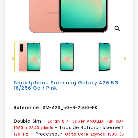
Electroménager
Bureautique
search
Réseau
&
Sécurité


Mobilités
&
Loisirs
Smartphone Samsung Galaxy A26 5G
16/256 Go / Pink
Référence :
SM-A26_5G-8-256G-PK
Double Sim -
Ecran 6.7" Super AMOLED, Full HD+
- Taux de Rafraîchissement
1080 x 2340 pixels
- Processeur
120 Hz
Octa-Core Exynos 1380
(5