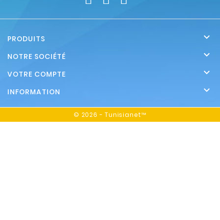

PRODUITS

NOTRE SOCIÉTÉ

VOTRE COMPTE

INFORMATION
© 2026 - Tunisianet™