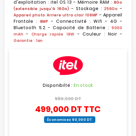
d'exploitation : itel OS 13 - Mémoire RAM :
8Go
- Stockage :
-
(extensible jusqu'à 16Go)
256Go
- Appareil
Appareil photo Arriere ultra clair 108MP
Frontale :
- Connectivité : Wifi - 4G -
8MP
Bluetooth 5.2 - Capacité de Batterie :
5000
-
- Couleur : Noir -
mAh
Charge rapide 18W
Garantie : 1an
Disponibilté :
En stock
589,000 DT
499,000 DT
TTC
Économisez 90,000 DT