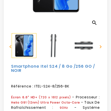
search


Smartphone Itel S24 / 8 Go /256 GO /
NOIR
Référence :
ITEL-S24-8/256-BK
- Processeur :
Écran 6.6" HD+
(720 x 1612 pixels)
- Taux De
Helio G91 (12nm) Ultra Power Octa-Core
Rafraîchissement :
- Systéme
90Hz