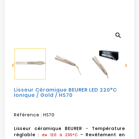
Electroménager
Bureautique
search
Réseau
&
Sécurité


Mobilités
&
Loisirs
Lisseur Céramique BEURER LED 220°C
Ionique / Gold / HS70
Référence :
HS70
Lisseur céramique BEURER
-
Température
réglable :
- Revêtement en
de 120 à 230°C