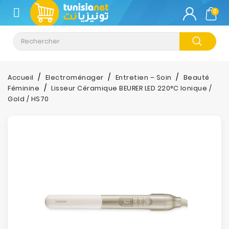
CATÉGORIE
0
Climatisation
Informatique
Accueil
Electroménager
Entretien – Soin
Beauté
Féminine
Lisseur Céramique BEURER LED 220°C Ionique /
Téléphonie
Gold / HS70
&
Tablette
Impression
Stockage
TV-
Son-
Photos