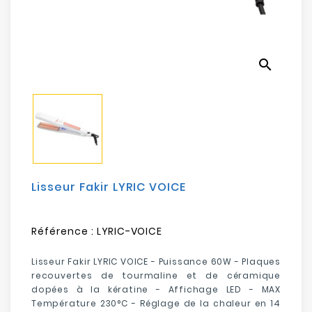
Electroménager
Bureautique
search
Réseau
&
Sécurité
Mobilités
&
Loisirs
Lisseur Fakir LYRIC VOICE
Référence :
LYRIC-VOICE
Lisseur Fakir LYRIC VOICE - Puissance 60W -
Plaques
recouvertes de tourmaline et de céramique
dopées à la kératine
-
Affichage LED -
MAX
Température 230°C -
Réglage de la chaleur en 14