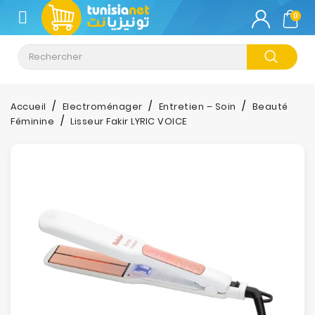
CATÉGORIE
0
Climatisation
Informatique
Accueil
Electroménager
Entretien – Soin
Beauté
Féminine
Lisseur Fakir LYRIC VOICE
Téléphonie
&
Tablette
Impression
Stockage
TV-
Son-
Photos