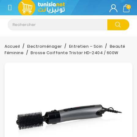
CATÉGORIE
0
Climatisation
Informatique
Accueil
Electroménager
Entretien – Soin
Beauté
Féminine
Brosse Coiffante Tristar HD-2404 / 600W
Téléphonie
&
Tablette
Impression
Stockage
TV-
Son-
Photos