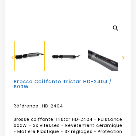
Electroménager
Bureautique
search
Réseau
&
Sécurité


Mobilités
&
Loisirs
Brosse Coiffante Tristar HD-2404 /
600W
Référence :
HD-2404
Brosse coiffante Tristar HD-2404 - Puissance
600W - 3x vitesses - Revêtement céramique
- Matière Plastique - 3x réglages - Protection