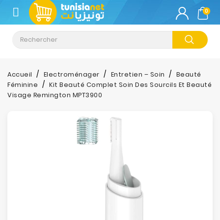
CATÉGORIE
0
Climatisation
Informatique
Accueil
Electroménager
Entretien – Soin
Beauté
Féminine
Kit Beauté Complet Soin Des Sourcils Et Beauté
Téléphonie
Visage Remington MPT3900
&
Tablette
Impression
Stockage
TV-
Son-
Photos