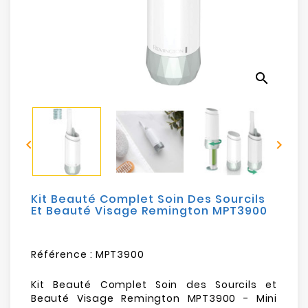
Electroménager
Bureautique
search
Réseau
&
Sécurité


Mobilités
&
Loisirs
Kit Beauté Complet Soin Des Sourcils
Et Beauté Visage Remington MPT3900
Référence :
MPT3900
Kit Beauté Complet Soin des Sourcils et
Beauté Visage Remington MPT3900 - Mini