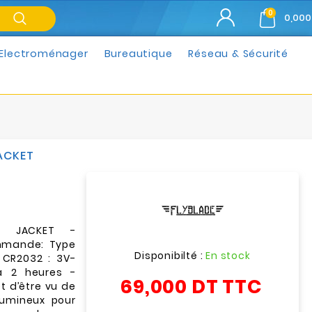
0
0,000
Electroménager
Bureautique
Réseau & Sécurité
JACKET
BS JACKET -
mmande: Type
Disponibilté :
En stock
 CR2032 : 3V-
à 2 heures -
69,000 DT
TTC
t d’être vu de
lumineux pour