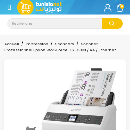
CATÉGORIE
0
Climatisation
Informatique
Accueil
Impression
Scanners
Scanner
Professionnel Epson WorkForce DS-730N / A4 / Ethernet
Téléphonie
&
Tablette
Impression
Stockage
TV-
Son-
Photos