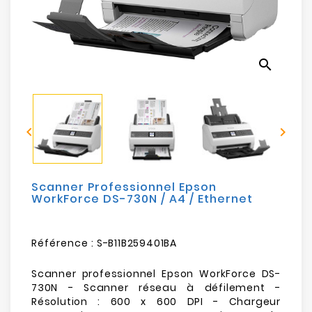
Electroménager
Bureautique
search
Réseau
&
Sécurité


Mobilités
&
Loisirs
Scanner Professionnel Epson
WorkForce DS-730N / A4 / Ethernet
Référence :
S-B11B259401BA
Scanner professionnel Epson WorkForce DS-
730N - Scanner réseau à défilement -
Résolution : 600 x 600 DPI - Chargeur