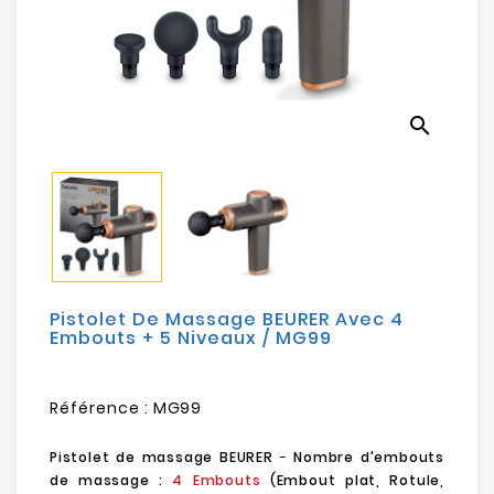
Electroménager
Bureautique
search
Réseau
&
Sécurité
Mobilités
&
Loisirs
Pistolet De Massage BEURER Avec 4
Embouts + 5 Niveaux / MG99
Référence :
MG99
Pistolet de massage BEURER
-
Nombre d'embouts
de massage :
4 Embouts
(Embout plat, Rotule,