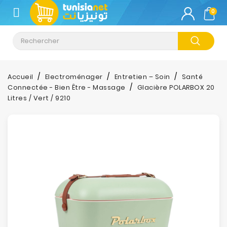
CATÉGORIE
0
Climatisation
Informatique
Accueil
Electroménager
Entretien – Soin
Santé
Connectée - Bien Être - Massage
Glacière POLARBOX 20
Téléphonie
Litres / Vert / 9210
&
Tablette
Impression
Stockage
TV-
Son-
Photos