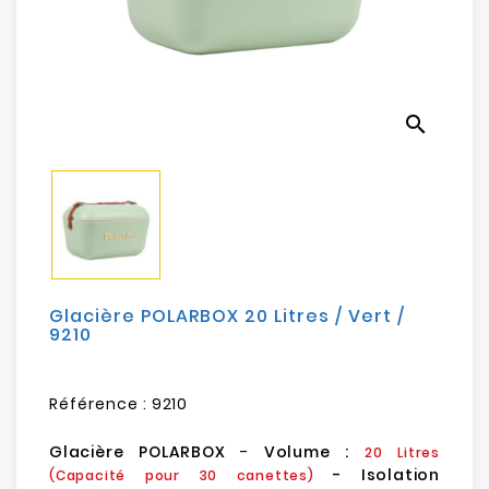
Electroménager
Bureautique
search
Réseau
&
Sécurité
Mobilités
&
Loisirs
Glacière POLARBOX 20 Litres / Vert /
9210
Référence :
9210
Glacière POLARBOX
-
Volume :
20 Litres
- Isolation
(Capacité pour 30 canettes)