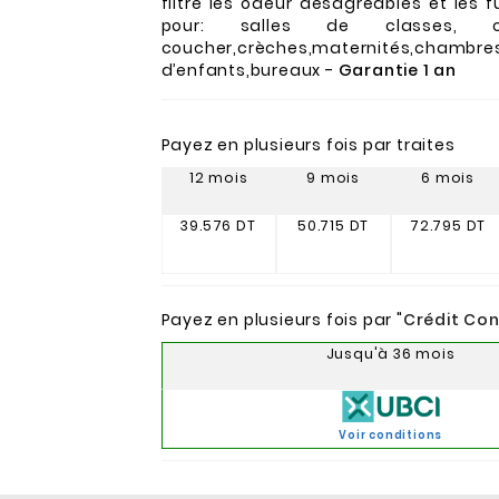
filtre les odeur désagréables et les 
pour: salles de classes, 
coucher,crèches,maternités,chambre
d’enfants,bureaux -
Garantie 1 an
Payez en plusieurs fois par traites
12 mois
9 mois
6 mois
39.576 DT
50.715 DT
72.795 DT
Payez en plusieurs fois par "
Crédit Co
Jusqu'à 36 mois
Voir conditions