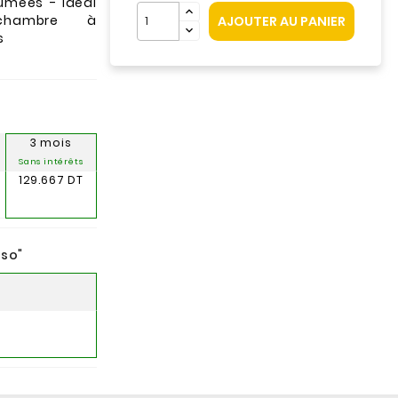
fumées - Idéal
chambre à
AJOUTER AU PANIER
s
3 mois
Sans intérêts
129.667 DT
nso
"