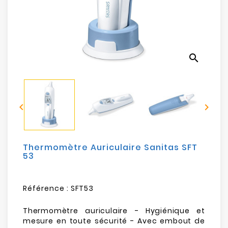
Electroménager
Bureautique
search
Réseau
&
Sécurité


Mobilités
&
Loisirs
Thermomètre Auriculaire Sanitas SFT
53
Référence :
SFT53
Thermomètre auriculaire - Hygiénique et
mesure en toute sécurité - Avec embout de