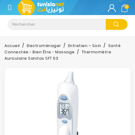
CATÉGORIE
0
Climatisation
Informatique
Accueil
Electroménager
Entretien – Soin
Santé
Connectée - Bien Être - Massage
Thermomètre
Téléphonie
Auriculaire Sanitas SFT 53
&
Tablette
Impression
Stockage
TV-
Son-
Photos