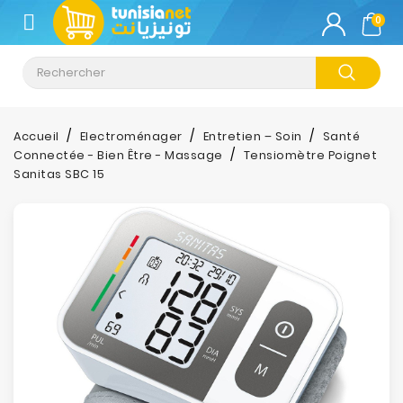
CATÉGORIE
0
Climatisation
Informatique
Accueil
Electroménager
Entretien – Soin
Santé
Connectée - Bien Être - Massage
Tensiomètre Poignet
Téléphonie
Sanitas SBC 15
&
Tablette
Impression
Stockage
TV-
Son-
Photos