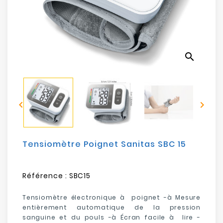
Electroménager
Bureautique
search
Réseau
&
Sécurité


Mobilités
&
Loisirs
Tensiomètre Poignet Sanitas SBC 15
Référence :
SBC15
Tensiomètre électronique à poignet -à Mesure
entièrement automatique de la pression
sanguine et du pouls -à Écran facile à lire -