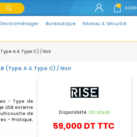
0
0,000
Electroménager
Bureautique
Réseau & Sécurité
(Type A & Type C) / Noir
SB (Type A & Type C) / Noir
uces - Type de
ge USB externe
Disponibilté :
En stock
ulticouche de
es - Pratique,
59,000 DT
TTC
r