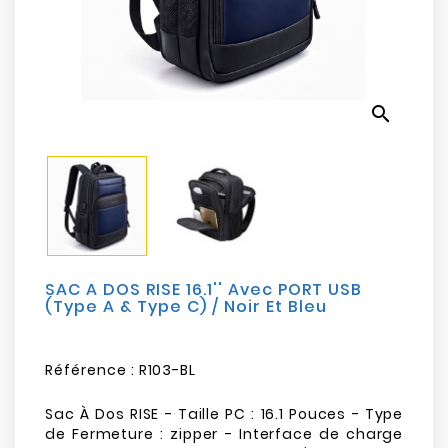
Electroménager
Bureautique
search
Réseau
&
Sécurité
Mobilités
&
Loisirs
SAC A DOS RISE 16.1'' Avec PORT USB
(Type A & Type C) / Noir Et Bleu
Référence :
R103-BL
Sac À Dos RISE - Taille PC : 16.1 Pouces - Type
de Fermeture : zipper - Interface de charge