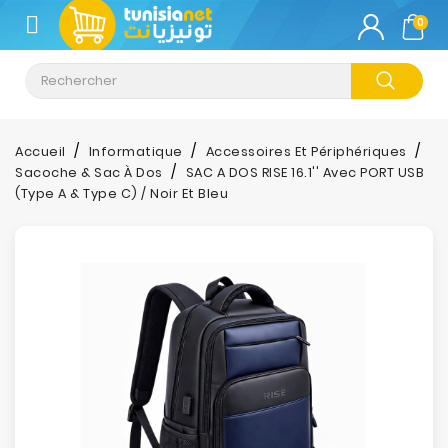
CATÉGORIE
0
Climatisation
Informatique
Accueil
Informatique
Accessoires Et Périphériques
Sacoche & Sac À Dos
SAC A DOS RISE 16.1'' Avec PORT USB
Téléphonie
(Type A & Type C) / Noir Et Bleu
&
Tablette
Impression
Stockage
TV-
Son-
Photos