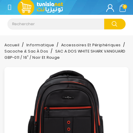
CATÉGORIE
0
Climatisation
Informatique
Accueil
Informatique
Accessoires Et Périphériques
Sacoche & Sac À Dos
SAC A DOS WHITE SHARK VANGUARD
Téléphonie
GBP-011 / 16" / Noir Et Rouge
&
Tablette
Impression
Stockage
TV-
Son-
Photos