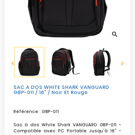
Electroménager
Bureautique
search
Réseau
&
Sécurité


Mobilités
&
Loisirs
SAC A DOS WHITE SHARK VANGUARD
GBP-011 / 16" / Noir Et Rouge
Référence :
GBP-011
Sac à dos White Shark VANGUARD GBP-011 -
Compatible avec PC Portable Jusqu'à 16" -