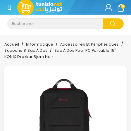
CATÉGORIE
0
Climatisation
Informatique
Accueil
Informatique
Accessoires Et Périphériques
Sacoche & Sac À Dos
Sac À Dos Pour PC Portable 15"
Téléphonie
KONIX Drakkar Bjorn Noir
&
Tablette
Impression
Stockage
TV-
Son-
Photos