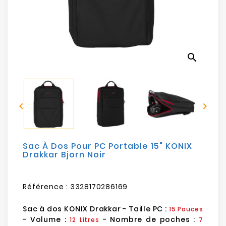
Electroménager
Bureautique
search
Réseau
&
Sécurité


Mobilités
&
Loisirs
Sac À Dos Pour PC Portable 15" KONIX
Drakkar Bjorn Noir
Référence :
3328170286169
Sac à dos KONIX Drakkar - Taille PC :
15 Pouces
- Volume :
- Nombre de poches :
12 Litres
7