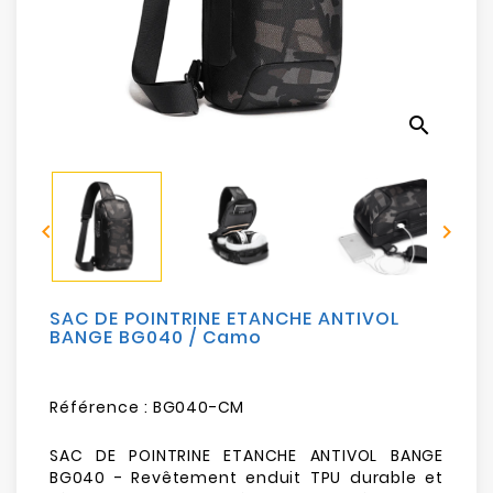
Electroménager
Bureautique
search
Réseau
&
Sécurité


Mobilités
&
Loisirs
SAC DE POINTRINE ETANCHE ANTIVOL
BANGE BG040 / Camo
Référence :
BG040-CM
SAC DE POINTRINE ETANCHE ANTIVOL BANGE
BG040 - Revêtement enduit TPU durable et