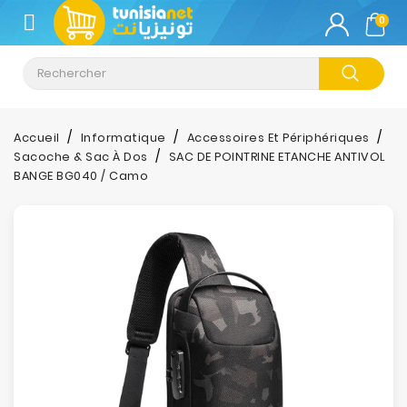
CATÉGORIE
0
Climatisation
Informatique
Accueil
Informatique
Accessoires Et Périphériques
Sacoche & Sac À Dos
SAC DE POINTRINE ETANCHE ANTIVOL
Téléphonie
BANGE BG040 / Camo
&
Tablette
Impression
Stockage
TV-
Son-
Photos