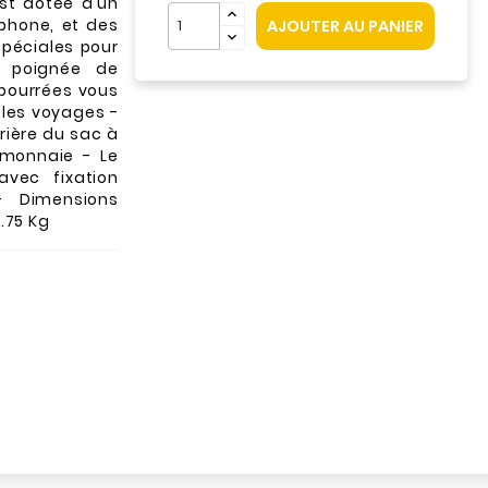
est dotée d'un
phone, et des
AJOUTER AU PANIER
spéciales pour
e poignée de
mbourrées vous
 les voyages -
rière du sac à
-monnaie - Le
vec fixation
 Dimensions
.75 Kg