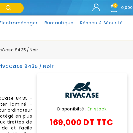
0
0,000
Electroménager
Bureautique
Réseau & Sécurité
vaCase 8435 / Noir
RivaCase 8435 / Noir
vaCase 8435 -
ster laminé -
Disponibilté :
En stock
our ordinateur
rotégé en plus
169,000 DT
TTC
ux tirettes de
ide et facile