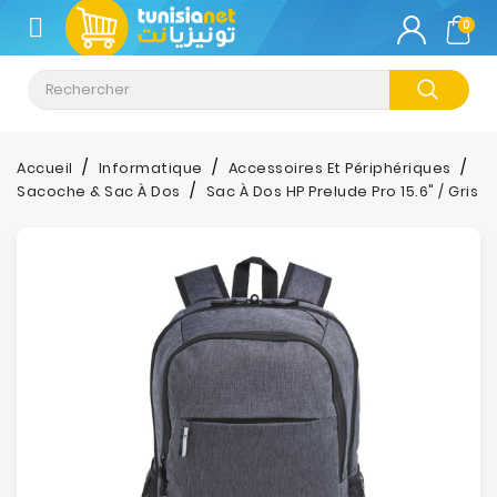
CATÉGORIE
0
Climatisation
Informatique
Accueil
Informatique
Accessoires Et Périphériques
Sacoche & Sac À Dos
Sac À Dos HP Prelude Pro 15.6" / Gris
Téléphonie
&
Tablette
Impression
Stockage
TV-
Son-
Photos