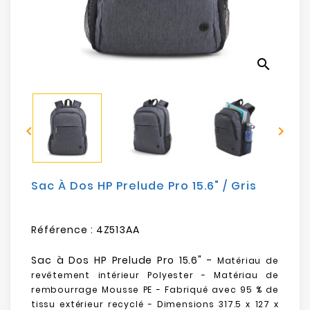
Electroménager
Bureautique
search
Réseau
&
Sécurité


Mobilités
&
Loisirs
Sac À Dos HP Prelude Pro 15.6" / Gris
Référence :
4Z513AA
Sac à Dos HP Prelude Pro 15.6" -
Matériau de
revêtement intérieur Polyester
-
Matériau de
rembourrage Mousse PE
-
Fabriqué avec 95 % de
tissu extérieur recyclé
- Dimensions
317.5 x 127 x