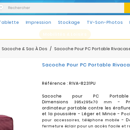
Tablette
Impression
Stockage
TV-Son-Photos
Mobilités & Loisirs
Sacoche & Sac À Dos
Sacoche Pour PC Portable Rivacase 
Sacoche Pour PC Portable Rivacas
Référence :
RIVA-8231PU
Sacoche pour PC Portabl
Dimensions
- Pr
395x295x70 mm
ordinateur portable contre les éraflure
et la poussière - Léger et Mince - P
oc
- D
pour accessoires, téléphone mobile
fermeture éclair pour un accès facile et 