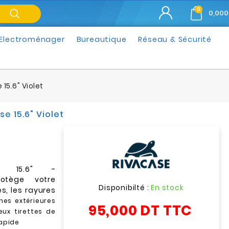
0
0,000
Electroménager
Bureautique
Réseau & Sécurité
15.6" Violet
e 15.6" Violet
e 15.6" -
otège votre
Disponibilté :
En stock
s, les rayures
hes extérieures
95,000 DT
TTC
eux tirettes de
rapide