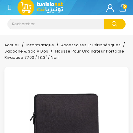
CATÉGORIE
0
Climatisation
Informatique
Accueil
Informatique
Accessoires Et Périphériques
Sacoche & Sac À Dos
Housse Pour Ordinateur Portable
Téléphonie
Rivacase 7703 / 13.3" / Noir
&
Tablette
Impression
Stockage
TV-
Son-
Photos