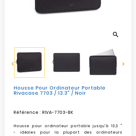
Electroménager
Bureautique
search
Réseau
&
Sécurité


Mobilités
&
Loisirs
Housse Pour Ordinateur Portable
Rivacase 7703 / 13.3" / Noir
Référence :
RIVA-7703-BK
Housse pour ordinateur portable jusqu'à 13,3 "
-
idéales pour la plupart des ordinateurs