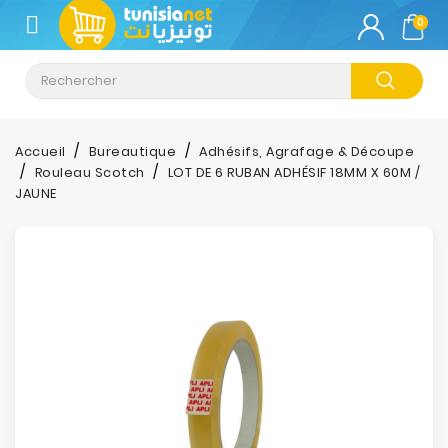
CATÉGORIE
0
Climatisation
Informatique
Accueil
Bureautique
Adhésifs, Agrafage & Découpe
Rouleau Scotch
LOT DE 6 RUBAN ADHÉSIF 18MM X 60M /
Téléphonie
JAUNE
&
Tablette
Impression
Stockage
TV-
Son-
Photos