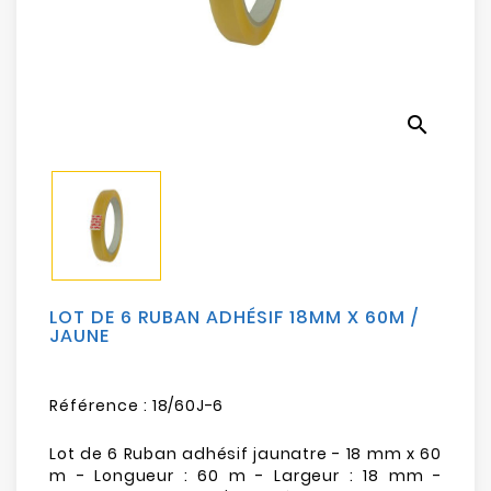
Electroménager
Bureautique
search
Réseau
&
Sécurité
Mobilités
&
Loisirs
LOT DE 6 RUBAN ADHÉSIF 18MM X 60M /
JAUNE
Référence :
18/60J-6
Lot de 6 Ruban adhésif jaunatre - 18 mm x 60
m - Longueur : 60 m - Largeur : 18 mm -